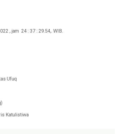
022 , jam 24 : 37 : 29.54,. WIB.
tas Ufuq
q)
ris Katulistiwa