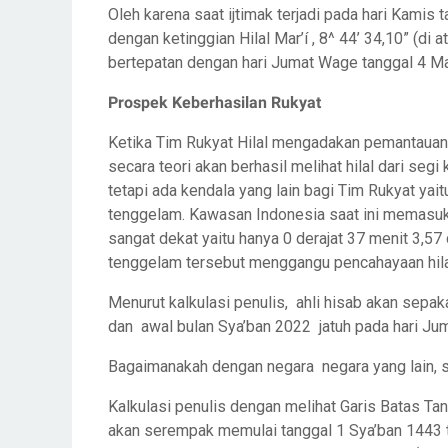
Oleh karena saat ijtimak terjadi pada hari Kamis 
dengan ketinggian Hilal Mar’í , 8^ 44’ 34,10” (di
bertepatan dengan hari Jumat Wage tanggal 4 Ma
Prospek Keberhasilan Rukyat
Ketika Tim Rukyat Hilal mengadakan pemantauan 
secara teori akan berhasil melihat hilal dari segi 
tetapi ada kendala yang lain bagi Tim Rukyat yai
tenggelam. Kawasan Indonesia saat ini memasuki 
sangat dekat yaitu hanya 0 derajat 37 menit 3,57
tenggelam tersebut menggangu pencahayaan hila
Menurut kalkulasi penulis, ahli hisab akan sepa
dan awal bulan Sya’ban 2022 jatuh pada hari Ju
Bagaimanakah dengan negara negara yang lain, s
Kalkulasi penulis dengan melihat Garis Batas Tan
akan serempak memulai tanggal 1 Sya’ban 1443 t