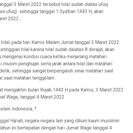
tanggal 3 Maret 2022 tersebut hilal sudah diatas ufuq
 atas ufuq) sehingga tanggal 1 Sya’ban 1443 H, akan
ret 2022 ;
hilal, pada hari Kamis Malam Jumat tanggal 3 Maret 2022
ketinggian hilal karena hilal sudah daiatas 8 derajat, akan
tu mengenai kondisi cuaca ketika menjelang matahari
musim penghujan serta jarak antara hilal dan matahari
 detik, sehingga sangat berpengaruh sinar matahari saat
l saat matahari tenggelam.
kat mengakhiri bulan Rojab 1443 H pada Kamis, 3 Maret 2022
mat Wage, tanggal 4 Maret 2022
elain Indonesia, ?
ggal Hijriah, negara-negara lain yang dihuni kaum muslimin
ahun ini bertepatan dengan hari Jumat Wage tanggal 4