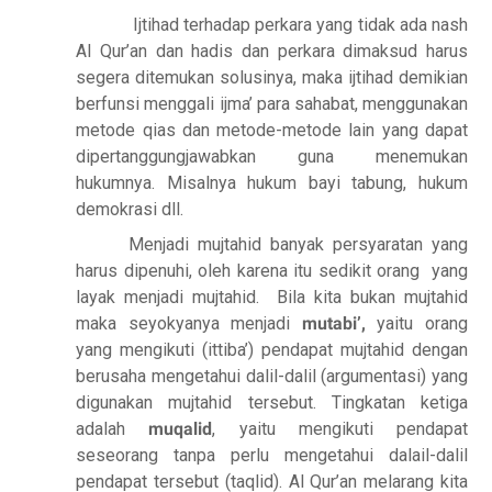
Ijtihad terhadap perkara yang tidak ada nash
Al Qur’an dan hadis dan perkara dimaksud harus
segera ditemukan solusinya, maka ijtihad demikian
berfunsi menggali ijma’ para sahabat, menggunakan
metode qias dan metode-metode lain yang dapat
dipertanggungjawabkan guna menemukan
hukumnya. Misalnya hukum bayi tabung, hukum
demokrasi dll.
Menjadi mujtahid banyak persyaratan yang
harus dipenuhi, oleh karena itu sedikit orang
yang
layak menjadi mujtahid.
Bila kita bukan mujtahid
maka seyokyanya menjadi
mutabi’,
yaitu orang
yang mengikuti (ittiba’) pendapat mujtahid dengan
berusaha mengetahui dalil-dalil (argumentasi) yang
digunakan mujtahid tersebut. Tingkatan ketiga
adalah
muqalid
, yaitu mengikuti pendapat
seseorang tanpa perlu mengetahui dalail-dalil
pendapat tersebut (taqlid). Al Qur’an melarang kita