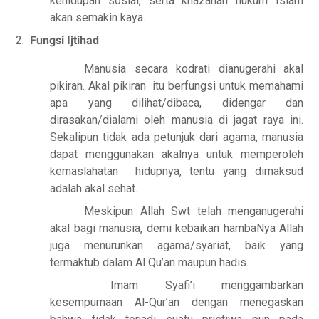
kehidupan sosial, serta khazanah hukum Islam
akan semakin kaya.
2.
Fungsi Ijtihad
Manusia secara kodrati dianugerahi akal
pikiran. Akal pikiran
itu berfungsi untuk memahami
apa yang dilihat/dibaca, didengar dan
dirasakan/dialami oleh manusia di jagat raya ini.
Sekalipun tidak ada petunjuk dari agama, manusia
dapat menggunakan akalnya untuk memperoleh
kemaslahatan
hidupnya, tentu yang dimaksud
adalah akal sehat.
Meskipun Allah Swt telah menganugerahi
akal bagi manusia, demi kebaikan hambaNya Allah
juga menurunkan agama/syariat, baik yang
termaktub dalam Al Qu’an maupun hadis.
Imam Syafi’i menggambarkan
kesempurnaan Al-Qur’an dengan menegaskan