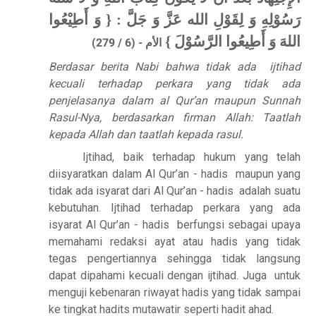
رَسُوْلِهِ وَ لِقَوْلِ الله عَزَّ وَ جَلَّ : { وَ أَطِيْعُوا
اللهَ وَ أَطِيعُوا الرَّسُوْلَ }
الأم - (6 / 279)
Berdasar berita Nabi bahwa tidak ada
ijtihad
kecuali terhadap perkara yang tidak ada
penjelasanya dalam al Qur’an maupun Sunnah
Rasul-Nya, berdasarkan firman Allah: Taatlah
kepada Allah dan taatlah kepada rasul.
Ijtihad, baik terhadap hukum yang telah
diisyaratkan dalam Al Qur’an - hadis
maupun yang
tidak ada isyarat dari Al Qur’an - hadis
adalah suatu
kebutuhan. Ijtihad terhadap perkara yang ada
isyarat Al Qur’an - hadis
berfungsi sebagai upaya
memahami redaksi ayat atau hadis yang tidak
tegas pengertiannya sehingga tidak langsung
dapat dipahami kecuali dengan ijtihad. Juga
untuk
menguji kebenaran riwayat hadis yang tidak sampai
ke tingkat hadits mutawatir seperti hadit ahad.