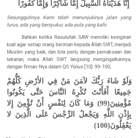
إِنَّا هَدَيْنَاهُ السَّبِيلَ إِمَّا شَاكِرًا وَإِمَّا كَفُورًا
Sesungguhnya Kami telah menunjukinya jalan yang
lurus, ada yang bersyukur, ada pula yang kafir.
Bahkan ketika Rasulullah SAW memiliki keinginan
kuat agar setiap orang beriman kepada Allah SWT, menjadi
Muslim yang baik, dan bila perlu dengan pemaksaan dan
tekanan, maka Allah SWT langsung mengingatkannya,
dengan firman-Nya dalam QS Yûnus [10]: 99-100,
وَلَوْ شَاءَ رَبُّكَ لآمَنَ مَنْ فِي الأرْضِ كُلُّهُمْ
جَمِيعًا أَفَأَنْتَ تُكْرِهُ النَّاسَ حَتَّى يَكُونُوا
مُؤْمِنِينَ(99)
وَمَا كَانَ لِنَفْسٍ أَنْ تُؤْمِنَ إِلا
بِإِذْنِ اللَّهِ وَيَجْعلُ الرِّجْسَ عَلَى الَّذِينَ لا
يَعْقِلُونَ(100)