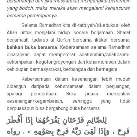
bersamanya dan jika masyarakat mengangkat pemimpin
yang bodoh, maka mereka akan mengalami kehancuran
bersama pemimpinnya.
Selama Ramadhan kita di-tarbiyah/di-edukasi oleh
Allah untuk menjalani hidup secara berjamaah. Shalat
berjamaah, tadarus al Qur’an bersama, iktikaf bersama,
bahkan buka bersama
. Kebersamaan selama Ramadhan
diharapkan dapat mempererat silaturrahim/silaturahmi:
kekompakan, kegotongroyongan dan keharmonisan dalam
kehidupan bermasyarakat, berbangsa dan bernegara.
Kebersamaan dalam kesenangan lebih mudah
dibangun daripada kebersamaan dalam perjuangan,
apalagi penderitaan. Buka puasa merupakan
kesenangan/kegembiraan, sehingga yang tidak
berpuasapun bisa bergabung buka bersama.
لِلصَّائِمِ فَرْحَتَانِ يَفْرَحُهُمَا إِذَا أَفْطَرَ
فَرِحَ ، وَإِذَا لَقِىَ رَبَّهُ فَرِحَ بِصَوْمِهِ » . رواه