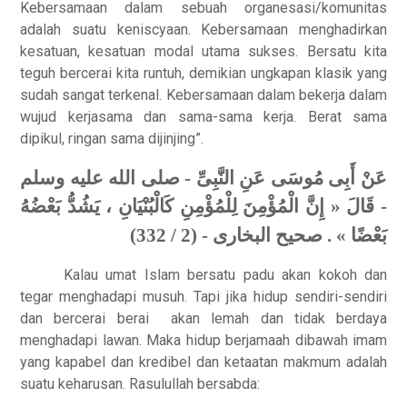
Kebersamaan dalam sebuah organesasi/komunitas
adalah suatu keniscyaan. Kebersamaan menghadirkan
kesatuan, kesatuan modal utama sukses. Bersatu kita
teguh bercerai kita runtuh, demikian ungkapan klasik yang
sudah sangat terkenal. Kebersamaan dalam bekerja dalam
wujud kerjasama dan sama-sama kerja. Berat sama
dipikul, ringan sama dijinjing”.
عَنْ أَبِى مُوسَى عَنِ النَّبِىِّ - صلى الله عليه وسلم
- قَالَ « إِنَّ الْمُؤْمِنَ لِلْمُؤْمِنِ كَالْبُنْيَانِ ، يَشُدُّ بَعْضُهُ
بَعْضًا » . صحيح البخارى - (2 / 332)
Kalau umat Islam bersatu padu akan kokoh dan
tegar menghadapi musuh. Tapi jika hidup sendiri-sendiri
dan bercerai berai
akan lemah dan tidak berdaya
menghadapi lawan. Maka hidup berjamaah dibawah imam
yang kapabel dan kredibel dan ketaatan makmum adalah
suatu keharusan. Rasulullah bersabda: