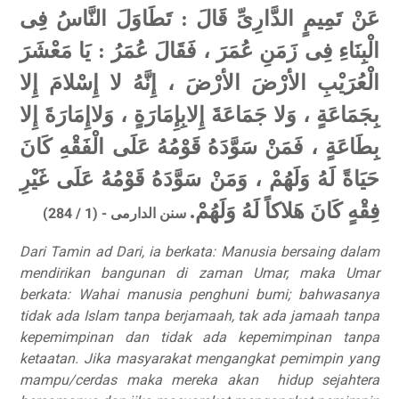
عَنْ تَمِيمٍ الدَّارِىِّ قَالَ : تَطَاوَلَ النَّاسُ فِى
الْبِنَاءِ فِى زَمَنِ عُمَرَ ، فَقَالَ عُمَرُ : يَا مَعْشَرَ
الْعُرَيْبِ الأرْضَ الأرْضَ ، إِنَّهُ لا إِسْلامَ إِلا
بِجَمَاعَةٍ ، وَلا جَمَاعَةَ إِلابِإِمَارَةٍ ، وَلاإِمَارَةَ إِلا
بِطَاعَةٍ ، فَمَنْ سَوَّدَهُ قَوْمُهُ عَلَى الْفَقْهِ كَانَ
حَيَاةً لَهُ وَلَهُمْ ، وَمَنْ سَوَّدَهُ قَوْمُهُ عَلَى غَيْرِ
فِقْهٍ كَانَ هَلاكاً لَهُ وَلَهُمْ.
سنن الدارمى - (1 / 284)
Dari Tamin ad Dari, ia berkata: Manusia bersaing dalam
mendirikan bangunan di zaman Umar, maka Umar
berkata: Wahai manusia penghuni bumi; bahwasanya
tidak ada Islam tanpa berjamaah, tak ada jamaah tanpa
kepemimpinan dan tidak ada kepemimpinan tanpa
ketaatan. Jika masyarakat mengangkat pemimpin yang
mampu/cerdas maka mereka akan
hidup sejahtera