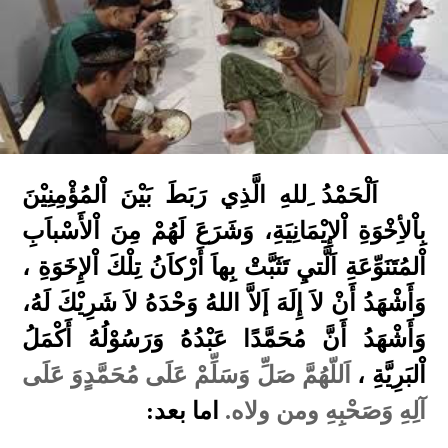
اَلْحَمْدُ ِللهِ الَّذِي رَبَطَ بَيْنَ اْلمُؤْمِنِيْنَ
بِاْلأِخْوَةِ اْلإِيْمَانِيَةِ، وَشَرَعَ لَهُمْ مِنَ اْلأَسْباَبِ
اْلمُتَنَوِّعَةِ اَلَّتيِ تَثَبَّتْ بِهاَ أَرْكاَنُ تِلْكَ اْلإِخَوَةِ ،
وَأَشْهَدُ أَنْ لاَ إِلَهَ إَلاَّ اللهُ وَحْدَهُ لاَ شَرِيْكَ لَهُ،
وَأَشْهَدُ أَنَّ مُحَمَّدًا عَبْدُهُ وَرَسُوْلُهُ أَكْمَلُ
اْلبَرِيَّةِ ،
اَللّهُمَّ صَلِّ وَسَلِّمْ عَلَى مُحَمَّدٍوَ عَلَى
آلِهِ وَصَحْبِهِ ومن ولاه.
اما بعد: