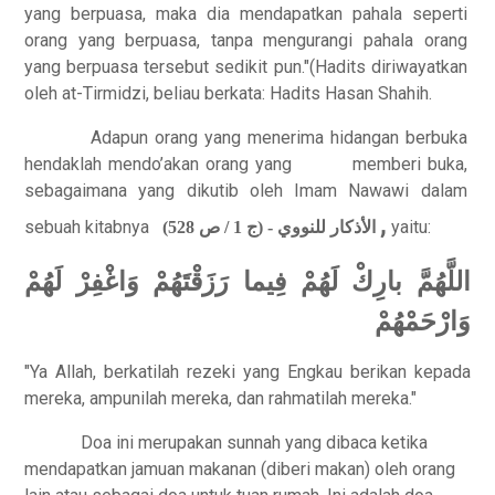
yang berpuasa, maka dia mendapatkan pahala seperti
orang yang berpuasa, tanpa mengurangi pahala orang
yang berpuasa tersebut sedikit pun."(Hadits diriwayatkan
oleh at-Tirmidzi, beliau berkata: Hadits Hasan Shahih.
Adapun orang yang menerima hidangan berbuka
hendaklah mendo’akan orang yang memberi buka,
sebagaimana yang dikutib oleh Imam Nawawi dalam
,
sebuah kitabnya
yaitu:
الأذكار للنووي - (ج 1 / ص 528)
اللَّهُمَّ بارِكْ لَهُمْ فِيما رَزَقْتَهُمْ وَاغْفِرْ لَهُمْ
وَارْحَمْهُمْ
"Ya Allah, berkatilah rezeki yang Engkau berikan kepada
mereka, ampunilah mereka, dan rahmatilah mereka."
Doa ini merupakan sunnah yang dibaca ketika
mendapatkan jamuan makanan (diberi makan) oleh orang