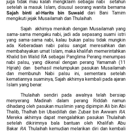
juga tidak mau kalah mengklaim sebagai nabi
setahun
setelah ia masuk Islam, disusul seorang wanita bernama
Sajah binti al-Harits bin Suwaid
dari Bani Tamim
mengikuti jejak Musailamah dan Thulaihah.
Sajah
akhirnya menikah dengan Musailamah yang
sama-sama mengaku nabi, jadi ada sepasang suami istri
yang sama-sama nabi, kalau bukan palsu tidak mungkin
ada. Keberadaan nabi palsu sangat meresahkan dan
membahayakan umat Islam, maka khalifah memerintahkan
Khalid bin Walid RA sebagai Panglima Perang menumpas
nabi palsu, yang dikenal dengan perang Yamamah (11
Hijriah) dan
berhasil melumpukan pasukan Musailamah
dan membunuh Nabi palsu ini, sementara setelah
kematiannya suaminya, Sajah akhirnya kembali pada ajaran
Islam yang benar.
Thulaihah sendiri pada awalnya telah bersiap
menyerang Madinah dalam perang Riddah namun
dihadang oleh pasukan muslimin yang dipimpin Ali bin Abi
Thalib, Thalhah bin Ubaidillah dan Zubair bin Awwam
RA
.
Mereka akhirnya dapat mengalahkan pasukan Thulaihah
setelah dikirimnya bala bantuan oleh Khalifah Abu
Bakar
RA
. Thulaihah kemudian melarikan diri dan kembali