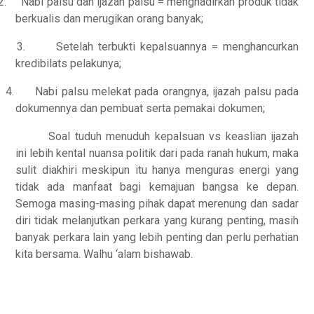
2.
Nabi palsu dan ijazah palsu = menghadirkan produk tidak
berkualis dan merugikan orang banyak;
3.
Setelah terbukti kepalsuannya = menghancurkan
kredibilats pelakunya;
4.
Nabi palsu melekat pada orangnya, ijazah palsu pada
dokumennya dan pembuat serta pemakai dokumen;
Soal tuduh menuduh kepalsuan vs keaslian ijazah
ini lebih kental nuansa politik dari pada ranah hukum, maka
sulit diakhiri meskipun itu hanya menguras energi yang
tidak ada manfaat bagi kemajuan bangsa ke depan.
Semoga masing-masing pihak dapat merenung dan sadar
diri tidak melanjutkan perkara yang kurang penting, masih
banyak perkara lain yang lebih penting dan perlu perhatian
kita bersama. Walhu ‘alam bishawab.