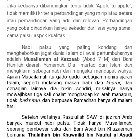
Jika keduanya dibandingkan tentu tidak "Apple to apple",
tidak memiliki kriteria perbandingan yang mirip atau setara
atau perbandingan yang adil dan relevan. Perbandingan
yang coba dihadirkan hanya sekedar dari sisi yang sama-
sama palsu, aspek kualitas.
Nabi palsu yang paling kondang dan
menghebohkan jagat dunia Islam di awal pertumbuhannya
adalah
Musailamah al Kazzaa
b (Abad 7 M) dari Bani
Hanifah daerah Yamamah. Dia
murtad dari Islam dan
mengklaim sebagai nabi dan mengaku mendapat wahyu.
A
jaran Musailamah itu gado-gado, sebagian meniru ajaran
Islam, seperti melarang makan babi dan
khamr
, dan
sebagian lainnya dia bikin sendiri, misalnya hanya
mewajibkan tiga kali shalat menghadap ke arah manapun,
tidak
berkhitan
, dan berpuasa Ramadhan hanya di malam
hari.
Setelah wafatnya Rasulullah SAW. di jazirah Arab
banyak muncul nabi palsu. Tidak hanya Musailamah,
seorang pembesar suku dari Bani Asad bin Khuzaemah
bernama
Thulaihah bin Khuwailid bin Naufal al-Asadi