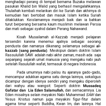
menghadapi perang di tempat bernama Buzaka melawan
pasukan Khalid bin Walid yang berhasil mengalahkannya.
Thulaihah kembali melarikan diri ke Suriah dan akhirnya di
kemudian hari bertobat dan masuk Islam ketika Suriah
ditaklukkan. Keislamannya menjadi baik dan ia bahkan
turut berperang bersama kaum muslimin melawan Persia
dan mati sebagai syahid dalam Perang Nahawand.
Kisah Musailamah al-Kazzab menjadi pelajaran
tersendiri karena menemui ajalnya sebagai seorang
pendusta dan namanya dikenang selamanya sebagai
al-
kazzab (sang pendusta)
. Meskipun dalam doktrin Islam
Rassulullah SAW
adalah nabi akhir zaman, masih ada
saja
sepanjang sejarah umat manusia yang mengaku nabi jauh
setelah Rasulullah wafat, termasuk di negara Indonesia.
Pada umumnya nabi palsu itu ajaranya gado-gado,
mencampur adukkan agama satu denga lainnya, sekaligus
dicampur dengan idenya sendiri yang mengaku diperoleh
dari wahyu atau wangsit. Seperti doktrin
Mussadeq
Gafatar dan
Lia Eden Salamullah
, dan semacamnya. Lia
Eden misalnya selain meyakini Nabi Muhammad
SAW
dan
Yesus Kristus namun juga meyakini figur-fitur dalam
agama timur seperti Buddha, Kwan Im, dan lainnya. Hal