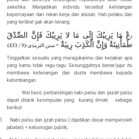
seketika. Menjadikan individu tersebut kehilangan
kepercayaan dari rekan kerja dan atasan. Hati pelaku dan
yang terlibat gak akan tenang.
عْ مَا يَرِيبُكَ إِلَى مَا لا يَرِيبُكَ فَإِنَّ الصِّدْقَ
د
طُمَأْنِينَةٌ وَإِنَّ الْكَذِبَ رِيبَةٌ
-
سنن الترمذى-(9 / 433)
Tinggalkan sesuatu yang meragukanmu dan kerjakan apa
yang kamu tidak ragu-ragu. Sesungguhnya benar/jujur itu
membawa ketenangan dan dusta membawa kepada
kebimbangan.
Wal hasil, perbandingan nabi palsu dan ijazah palsu
dapat ditarik kesimpulan yang
kurang ilmiah
sebagai
berikut:
1.
Nabi palsu dan ijzah palsu ( dijadikan dasar memperoleh
jabatan) = kebonogan publik;