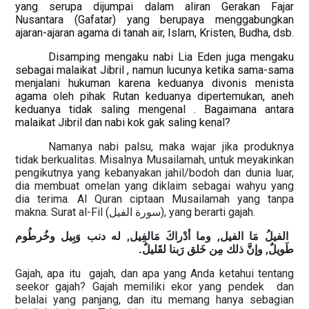
yang serupa dijumpai dalam aliran Gerakan Fajar
Nusantara (Gafatar) yang berupaya menggabungkan
ajaran-ajaran agama di tanah air, Islam, Kristen, Budha, dsb.
Disamping mengaku nabi Lia Eden juga mengaku
sebagai malaikat Jibril , namun lucunya ketika sama-sama
menjalani hukuman karena keduanya divonis menista
agama oleh pihak Rutan keduanya dipertemukan, aneh
keduanya tidak saling mengenal . Bagaimana antara
malaikat Jibril dan nabi kok gak saling kenal?
Namanya nabi palsu, maka wajar jika produknya
tidak berkualitas. Misalnya Musailamah, untuk meyakinkan
pengikutnya yang kebanyakan jahil/bodoh dan dunia luar,
dia membuat omelan yang diklaim sebagai wahyu yang
dia terima. Al Quran ciptaan Musailamah yang tanpa
makna. Surat al-Fil (
سورة الفيل
), yang berarti gajah.
الفيلُ مَا الفيل, وما أدْراكَ مَالفِيل, له دنب وَبِيل وخُرطُوم
.
طَويلٌ, وإنَّ ذلك مِن خَلق رَبنا لقَليلٌ
Gajah, apa itu
gajah, dan apa yang Anda ketahui tentang
seekor gajah? Gajah memiliki ekor yang pendek
dan
belalai yang panjang, dan itu memang hanya sebagian